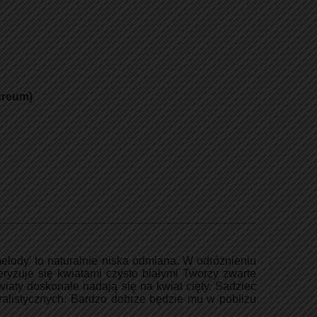
ureum)
elody' to n
aturalnie niska odmiana. W odróżnieniu
eryzuje się kwiatami czysto białymi Tworzy zwarte
aty doskonale nadają się na kwiat cięty.
Sadziec
ralistycznych. Bardzo dobrze będzie mu w pobliżu