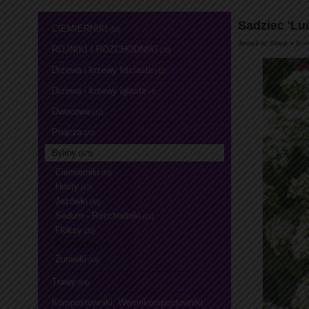
Sadziec 'L
CIEMIERNIKI
(52)
Jesteś w: Sklep »
Byli
ROJNIKI I ROZCHODNIKI
(20)
Drzewa i krzewy liściaste
(42)
Drzewa i krzewy iglaste
(4)
Owocowe
(12)
Pnącza
(22)
Byliny
(475)
Ciemierniki
(53)
Hosty
(47)
Jeżówki
(45)
Sedum - Rozchodniki
(21)
Floksy
(30)
Pozostałe
(260)
Żurawki
(14)
Trawy
(64)
Kompostowniki, Wermikompostowniki