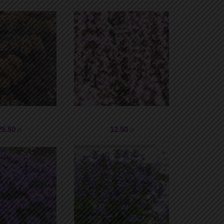
25
.50
12
.50
zł
zł