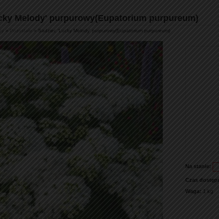
ucky Melody' purpurowy(Eupatorium purpureum)
ny
»
Pozostałe
» Sadziec 'Lucky Melody' purpurowy(Eupatorium purpureum)
Na stanie:
Czas dostęp
Waga:
1 kg