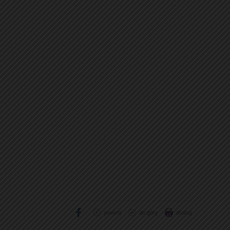
powrót
do góry
drukuj