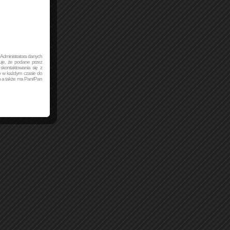
Administratora danych
je, że podane przez
skontaktowania się z
o w każdym czasie do
h a także ma Pani/Pan