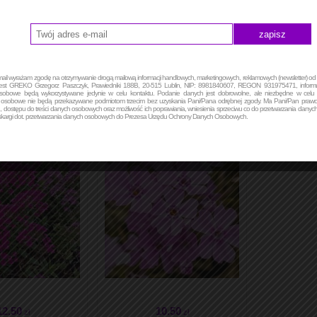
il wyrażam zgodę na otrzymywanie drogą mailową informacji handlowych, marketingowych, reklamowych (newsletter) od 
jest GREKO Grzegorz Paszczyk, Prawiedniki 188B, 20-515 Lublin, NIP: 8981840607, REGON 931975471, informu
obowe będą wykorzystywane jedynie w celu kontaktu. Podanie danych jest dobrowolne, ale niezbędne w celu 
osobowe nie będą przekazywane podmiotom trzecim bez uzyskania Pani/Pana odrębnej zgody. Ma Pani/Pan praw
 dostępu do treści danych osobowych oraz możliwość ich poprawiania, wniesienia sprzeciwu co do przetwarzania danyc
 skargi dot. przetwarzania danych osobowych do Prezesa Urzędu Ochrony Danych Osobowych.
15
.50
24
.50
zł
zł
12
.50
10
.50
zł
zł