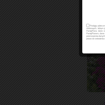
Podając adres ema
osobowych, którym 
Panią/Pana dane os
Panią/Panem, dane 
przenoszenia danych,
prawo do wniesienia