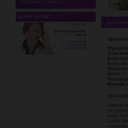
(Glizdowniki) i Dodatki
(6)
SZYBKI KONTAKT
Opis produk
789 332 896
kontakt@ogrodniczy
lublin.pl
Opis pro
Zapraszamy
Pn-Pt 10:00-18:00
Wysokoś
Sob 10:00-15:00
Czas kwit
Kolor kwi
Kolor liśc
Stanowis
Strefa:
5
Rodzaj gl
Rozmiar 
Opis rośl
Sadziec t
od typowy
kępy o wy
'Lucky Me
oczka wo