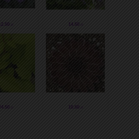
12
.50
14
.50
zł
zł
24
.50
10
.50
zł
zł