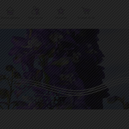
Strona główna
Moje konto
Ulubione
Koszyk (
0
zł)