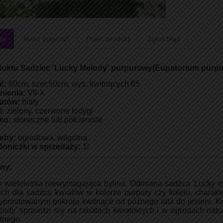
tu
Masz pytania?
Poleć produkt
Zgłoś błąd
duktu Sadziec 'Lucky Melody' purpurowy(Eupatorium purp
ć:
60cm, szer.50cm, wys. kwitnących 65
nienia:
VII-X
atów:
biały
i:
zielony, czerwone łodygi
ko:
słoneczne lub półcieniste
eby:
ogrodowa, wilgotna
doniczki w sprzedaży:
1l
iny:
o wieloletnia niewymagająca bylina. Odmiana sadźca 'Lucky m
ch dla sadźca kwiatów w kolorze purpury czy fioletu, charakt
prostowanym pokroju kwitnące od późnego lata do jesieni. Kwi
lody' sprawdzi się na rabatach kwiatowych i w ogrodach natu
dnego.