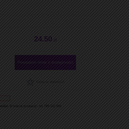
24.50
zł
Powiadom mnie o dostępności
Dodaj do ulubionych
ności:
W trakcie produkcji - tel. 789 332 896