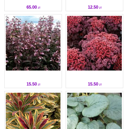
65
.00
12
.50
zł
zł
15
.50
15
.50
zł
zł