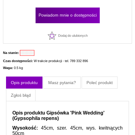
Powiadom mnie o dostępności
Dodaj do ulubionych
Na stanie:
Czas dostępności:
W trakcie produkcji - tel. 789 332 896
Waga:
0.5 kg
Opis produktu
Masz pytania?
Poleć produkt
Zgłoś błąd
Opis produktu Gipsówka 'Pink Wedding'
(Gypsophila repens)
Wysokość:
45cm, szer. 45cm, wys. kwitnących
50cm