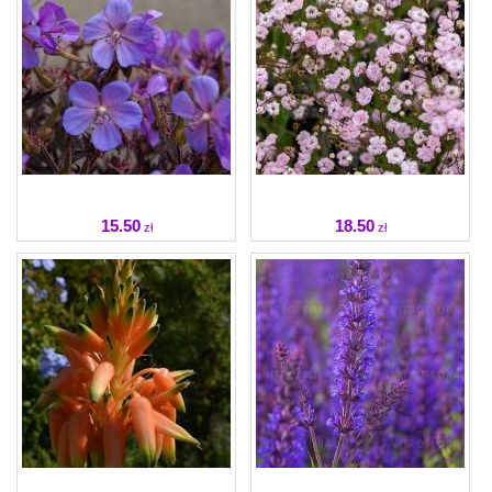
15
.50
18
.50
zł
zł