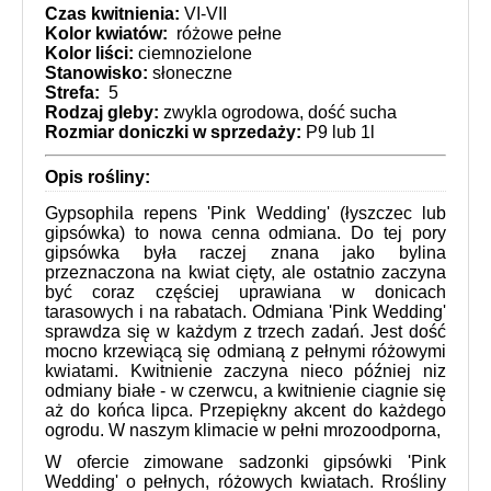
Czas kwitnienia:
VI-VII
Kolor kwiatów:
różowe pełne
Kolor liści:
ciemnozielone
Stanowisko:
słoneczne
Strefa:
5
Rodzaj gleby:
zwykla ogrodowa, dość sucha
Rozmiar doniczki w sprzedaży:
P9 lub 1l
Opis rośliny:
Gypsophila repens 'Pink Wedding' (łyszczec lub
gipsówka) to nowa cenna odmiana. Do tej pory
gipsówka była raczej znana jako bylina
przeznaczona na kwiat cięty, ale ostatnio zaczyna
być coraz częściej uprawiana w donicach
tarasowych i na rabatach. Odmiana 'Pink Wedding'
sprawdza się w każdym z trzech zadań. Jest dość
mocno krzewiącą się odmianą z pełnymi różowymi
kwiatami.
Kwitnienie zaczyna nieco później niz
odmiany białe - w czerwcu, a kwitnienie ciagnie się
aż do końca lipca. Przepiękny akcent do każdego
ogrodu. W naszym klimacie w pełni mrozoodporna,
W ofercie zimowane sadzonki gipsówki 'Pink
Wedding' o pełnych, różowych kwiatach. Rrośliny