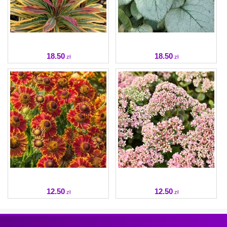
18
.50
18
.50
zł
zł
12
.50
12
.50
zł
zł