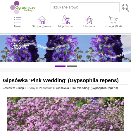
Menu
Strona główna
Moje konto
Ulubione
Koszyk (
0
zł)
Gipsówka 'Pink Wedding' (Gypsophila repens)
Jesteś w: Sklep »
Byliny
»
Pozostałe
» Gipsówka 'Pink Wedding' (Gypsophila repens)